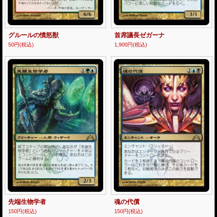
グルールの憤怒獣
首席議長ゼガーナ
50円
(税込)
1,900円
(税込)
先端生物学者
魂の代償
150円
(税込)
150円
(税込)