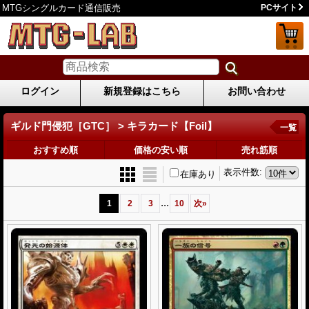
MTGシングルカード通信販売
PCサイト
ログイン
新規登録はこちら
お問い合わせ
ギルド門侵犯［GTC］ > キラカード【Foil】
一覧
おすすめ順
価格の安い順
売れ筋順
表示件数
:
在庫あり
...
1
2
3
10
次
»