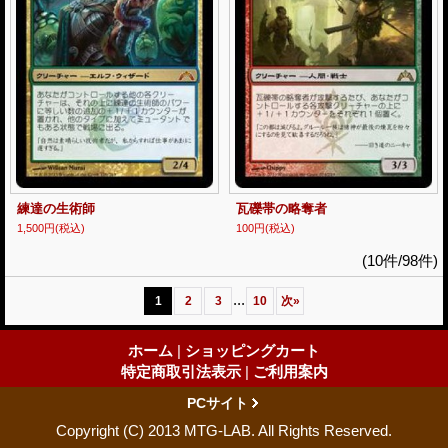
練達の生術師
瓦礫帯の略奪者
1,500円
(税込)
100円
(税込)
(10件/98件)
...
1
2
3
10
次
»
ホーム
|
ショッピングカート
特定商取引法表示
|
ご利用案内
PCサイト
Copyright (C) 2013 MTG-LAB. All Rights Reserved.