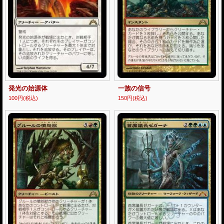
発光の始源体
一族の信号
100円
(税込)
150円
(税込)