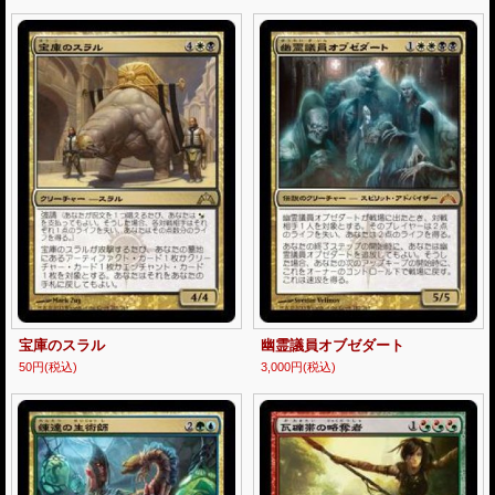
宝庫のスラル
幽霊議員オブゼダート
50円
(税込)
3,000円
(税込)