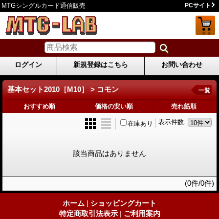
MTGシングルカード通信販売
PCサイト
ログイン
新規登録はこちら
お問い合わせ
基本セット2010［M10］ > コモン
一覧
おすすめ順
価格の安い順
売れ筋順
表示件数
:
在庫あり
該当商品はありません
(0件/0件)
ホーム
|
ショッピングカート
特定商取引法表示
|
ご利用案内