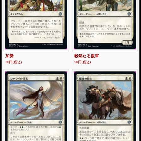
加勢
毅然たる援軍
30円
(税込)
50円
(税込)