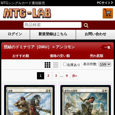
MTGシングルカード通信販売
PCサイト
ログイン
新規登録はこちら
お問い合わせ
団結のドミナリア［DMU］ > アンコモン
一覧
おすすめ順
価格の安い順
売れ筋順
表示件数
:
在庫あり
...
1
2
3
8
次
»