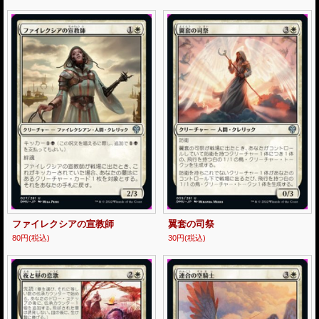
ファイレクシアの宣教師
翼套の司祭
80円
(税込)
30円
(税込)