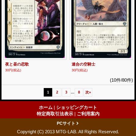
夜と昼の恋歌
連合の空騎士
30円
(税込)
30円
(税込)
(10件/80件)
...
1
2
3
8
次
»
ホーム
|
ショッピングカート
特定商取引法表示
|
ご利用案内
PCサイト
Copyright (C) 2013 MTG-LAB. All Rights Reserved.