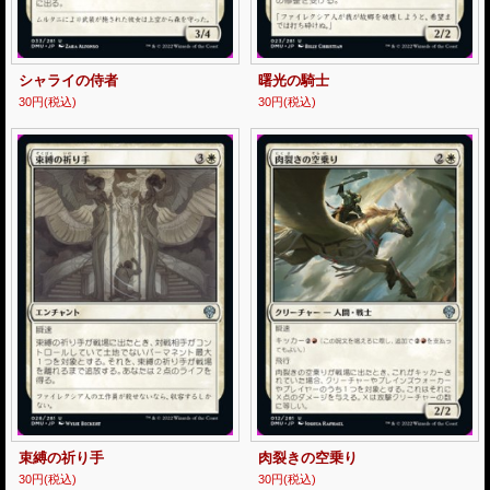
シャライの侍者
曙光の騎士
30円
(税込)
30円
(税込)
束縛の祈り手
肉裂きの空乗り
30円
(税込)
30円
(税込)