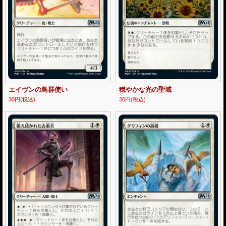
エイヴンの鳥群使い
穏やかな光の聖域
30円
(税込)
30円
(税込)