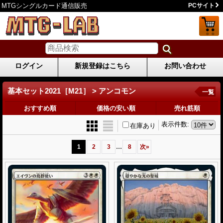
MTGシングルカード通信販売
PCサイト
ログイン
新規登録はこちら
お問い合わせ
基本セット2021［M21］ > アンコモン
一覧
おすすめ順
価格の安い順
売れ筋順
表示件数
:
在庫あり
...
1
2
3
8
次
»