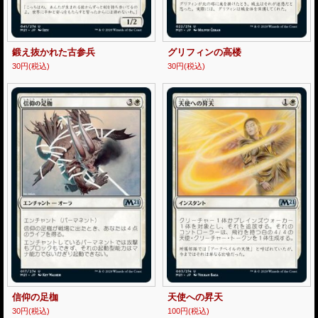
鍛え抜かれた古参兵
グリフィンの高楼
30円
(税込)
30円
(税込)
信仰の足枷
天使への昇天
30円
(税込)
100円
(税込)