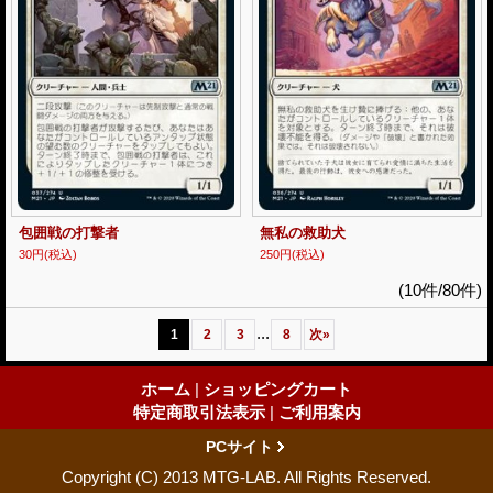
包囲戦の打撃者
無私の救助犬
30円
(税込)
250円
(税込)
(10件/80件)
...
1
2
3
8
次
»
ホーム
|
ショッピングカート
特定商取引法表示
|
ご利用案内
PCサイト
Copyright (C) 2013 MTG-LAB. All Rights Reserved.