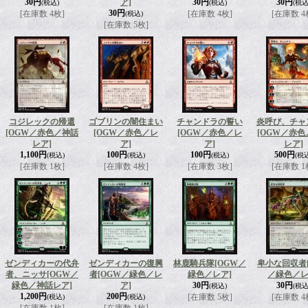
30円
ア]
30円
30円
(税込)
(税込)
(税込
30円
[在庫数 4枚]
[在庫数 4枚]
[在庫数 4
(税込)
[在庫数 5枚]
コジレックの帰還
ゴブリンの闇住まい
チャンドラの誓い
炎呼び、チャ
[OGW／赤色／神話
[OGW／赤色／レ
[OGW／赤色／レ
[OGW／赤
レア]
ア]
ア]
レア]
1,100円
100円
100円
500円
(税込)
(税込)
(税込)
(税
[在庫数 1枚]
[在庫数 4枚]
[在庫数 3枚]
[在庫数 1
ゼンディカーの代弁
ゼンディカーの復興
林鹿騎兵隊
[OGW／
卑小な回収者
者、ニッサ
[OGW／
者
[OGW／緑色／レ
緑色／レア]
／緑色／レ
緑色／神話レア]
ア]
30円
30円
(税込)
(税込
1,200円
200円
[在庫数 5枚]
[在庫数 4
(税込)
(税込)