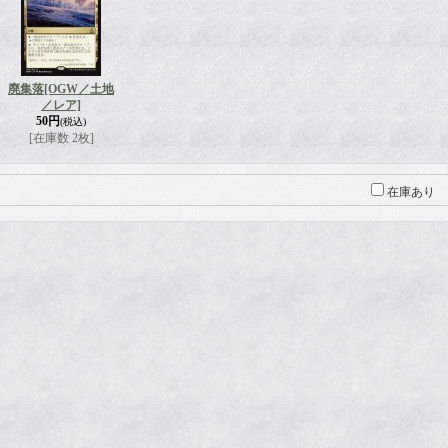
廃集落
[OGW／土地
／レア]
50円
(税込)
[在庫数 2枚]
在庫あり