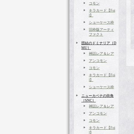
コモン
キラカード【Foi
l】
ショーケース枠
旧枠版アーティ
ファクト
団結のドミナリア［D
MU］
神話レア＆レア
アンコモン
コモン
キラカード【Foi
l】
ショーケース枠
ニューカペナの街角
［SNC］
神話レア＆レア
アンコモン
コモン
キラカード【Foi
l】