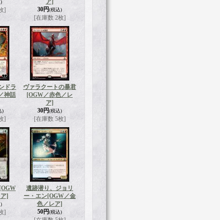
ア]
)
30円
枚]
(税込)
[在庫数 2枚]
ンドラ
ヴァラクートの暴君
色／神話
[OGW／赤色／レ
ア]
30円
込)
(税込)
枚]
[在庫数 5枚]
[OGW
遺跡潜り、ジョリ
ア]
ー・エン
[OGW／金
色／レア]
)
50円
枚]
(税込)