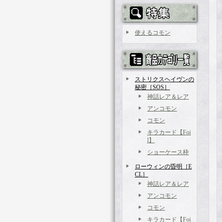
使えるコモン
ストリクスヘイヴンの
秘密［SOS］
神話レア＆レア
アンコモン
コモン
キラカード【Foi
l】
ショーケース枠
ローウィンの昏明［E
CL］
神話レア＆レア
アンコモン
コモン
キラカード【Foi