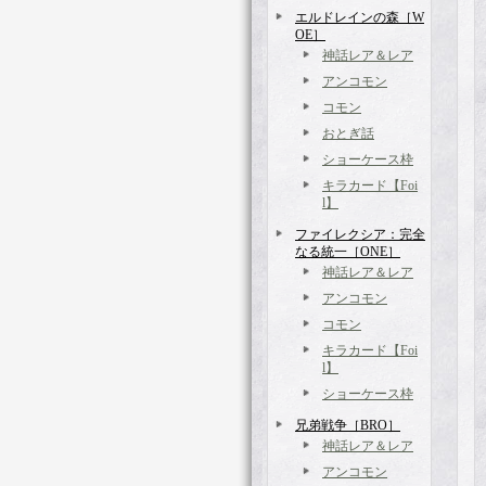
エルドレインの森［W
OE］
神話レア＆レア
アンコモン
コモン
おとぎ話
ショーケース枠
キラカード【Foi
l】
ファイレクシア：完全
なる統一［ONE］
神話レア＆レア
アンコモン
コモン
キラカード【Foi
l】
ショーケース枠
兄弟戦争［BRO］
神話レア＆レア
アンコモン