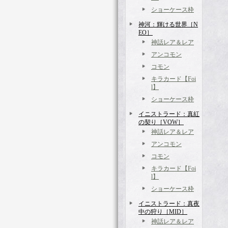
ショーケース枠
神河：輝ける世界［N
EO］
神話レア＆レア
アンコモン
コモン
キラカード【Foi
l】
ショーケース枠
イニストラード：真紅
の契り［VOW］
神話レア＆レア
アンコモン
コモン
キラカード【Foi
l】
ショーケース枠
イニストラード：真夜
中の狩り［MID］
神話レア＆レア