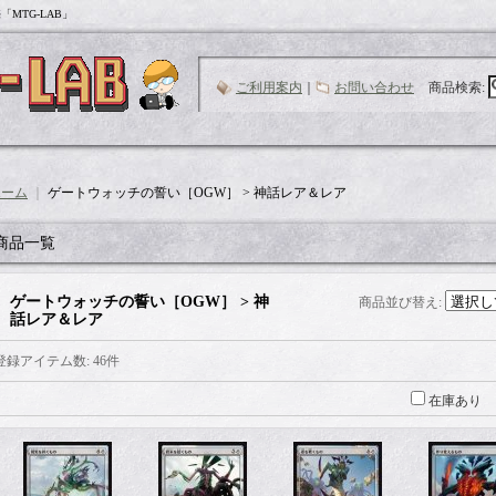
MTG-LAB」
ご利用案内
｜
お問い合わせ
商品検索
:
ホーム
｜
ゲートウォッチの誓い［OGW］ > 神話レア＆レア
商品一覧
ゲートウォッチの誓い［OGW］ > 神
商品並び替え
:
話レア＆レア
登録アイテム数
:
46件
在庫あり