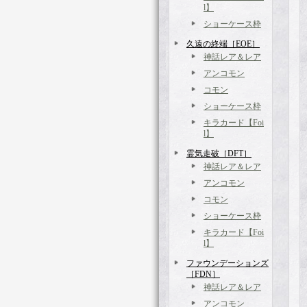
l】
ショーケース枠
久遠の終端［EOE］
神話レア＆レア
アンコモン
コモン
ショーケース枠
キラカード【Foi
l】
霊気走破［DFT］
神話レア＆レア
アンコモン
コモン
ショーケース枠
キラカード【Foi
l】
ファウンデーションズ
［FDN］
神話レア＆レア
アンコモン