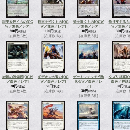
現実を砕くもの
[OG
終末を招くもの
[OG
姿を欺くもの
[OGW
作り変えるも
W／無色／レア]
W／無色／レア]
／無色／レア]
W／無色／
500円
100円
30円
300円
(税込)
(税込)
(税込)
(税
[在庫数 3枚]
[在庫数 5枚]
[在庫数 5枚]
[在庫数 3
岩屋の装備役
[OGW
ギデオンの誓い
[OG
ゲートウォッチ招致
タズリ将軍
[
／白色／レア]
W／白色／レア]
[OGW／白色／レ
白色／神話
30円
50円
ア]
50円
(税込)
(税込)
(税込
30円
[在庫数 4枚]
[在庫数 5枚]
[在庫数 1
(税込)
[在庫数 5枚]