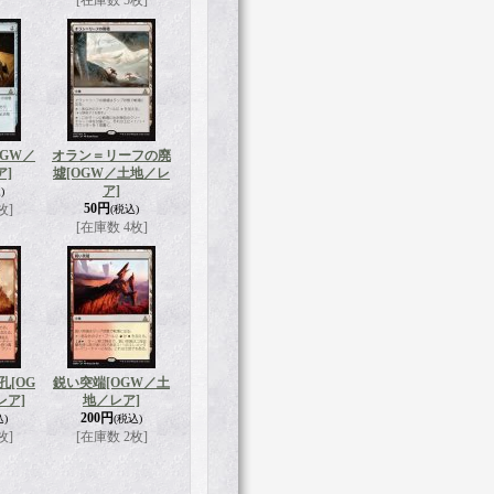
[在庫数 5枚]
OGW／
オラン＝リーフの廃
ア]
墟
[OGW／土地／レ
ア]
)
50円
枚]
(税込)
[在庫数 4枚]
孔
[OG
鋭い突端
[OGW／土
レア]
地／レア]
200円
込)
(税込)
枚]
[在庫数 2枚]