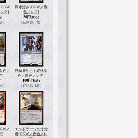
[OGW
深水潜み
[OGW／青
レア]
色／レア]
30円
込)
(税込)
枚]
[在庫数 5枚]
OGW／
静寂を担うもの
[OG
ア]
W／黒色／レア]
100円
)
(税込)
枚]
[在庫数 1枚]
OGW／
エルドラージの寸借
ア]
者
[OGW／赤色／レ