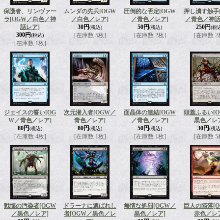
保護者、リンヴァー
ムンダの先兵
[OGW
圧倒的な否定
[OGW
押し潰す触手
ラ
[OGW／白色／神
／白色／レア]
／青色／レア]
／青色／神話
話レア]
30円
50円
250円
(税込)
(税込)
(税
300円
[在庫数 5枚]
[在庫数 2枚]
[在庫数 2
(税込)
[在庫数 1枚]
ジェイスの誓い
[OG
次元潜入者
[OGW／
面晶体の連結
[OGW
頭蓋ふるい
[
W／青色／レア]
青色／レア]
／青色／レア]
黒色／レ
80円
80円
50円
30円
(税込)
(税込)
(税込)
(税込
[在庫数 4枚]
[在庫数 1枚]
[在庫数 1枚]
[在庫数 5
戦慄の汚染者
[OGW
ドラーナに選ばれし
無情な処罰
[OGW／
巨人の陥落
[
／黒色／レア]
者
[OGW／黒色／レ
黒色／レア]
赤色／レ