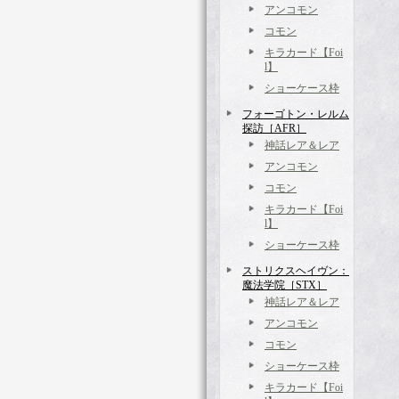
アンコモン
コモン
キラカード【Foi
l】
ショーケース枠
フォーゴトン・レルム
探訪［AFR］
神話レア＆レア
アンコモン
コモン
キラカード【Foi
l】
ショーケース枠
ストリクスヘイヴン：
魔法学院［STX］
神話レア＆レア
アンコモン
コモン
ショーケース枠
キラカード【Foi