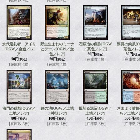
[在庫数 1枚]
[在庫数 1枚]
永代巡礼者、アイリ
野生生まれのミーナ
石鍛冶の傑作
[OGW
隊長の鉤爪
[
[OGW／金色／レ
とデーン
[OGW／金
／茶色／レア]
茶色／レ
ア]
色／レア]
50円
50円
(税込)
(税込
50円
50円
[在庫数 4枚]
[在庫数 5
(税込)
(税込)
[在庫数 4枚]
[在庫数 4枚]
海門の残骸
[OGW／
鏡の池
[OGW／土地
風切る泥沼
[OGW／
さまよう噴気
土地／レア]
／神話レア]
土地／レア]
W／土地／
80円
100円
450円
550円
(税込)
(税込)
(税込)
(税
[在庫数 5枚]
[在庫数 1枚]
[在庫数 3枚]
[在庫数 2