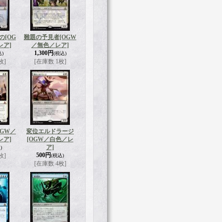
の
[OG
難題の予見者
[OGW
レア]
／無色／レア]
1,300円
込)
(税込)
枚]
[在庫数 1枚]
OGW／
変位エルドラージ
レア]
[OGW／白色／レ
ア]
)
500円
枚]
(税込)
[在庫数 4枚]