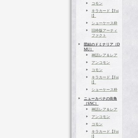
コモン
キラカード【Foi
l】
ショーケース枠
旧枠版アーティ
ファクト
団結のドミナリア［D
MU］
神話レア＆レア
アンコモン
コモン
キラカード【Foi
l】
ショーケース枠
ニューカペナの街角
［SNC］
神話レア＆レア
アンコモン
コモン
キラカード【Foi
l】