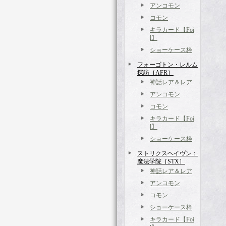
アンコモン
コモン
キラカード【Foi
l】
ショーケース枠
フォーゴトン・レルム
探訪［AFR］
神話レア＆レア
アンコモン
コモン
キラカード【Foi
l】
ショーケース枠
ストリクスヘイヴン：
魔法学院［STX］
神話レア＆レア
アンコモン
コモン
ショーケース枠
キラカード【Foi