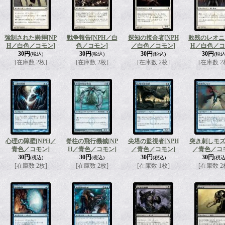
強制された崇拝
[NP
戦争報告
[NPH／白
探知の接合者
[NPH
敗残のレオニ
H／白色／コモン]
色／コモン]
／白色／コモン]
H／白色／コ
30円
30円
30円
30円
(税込)
(税込)
(税込)
(税込
[在庫数 2枚]
[在庫数 2枚]
[在庫数 2枚]
[在庫数 2
心理の障壁
[NPH／
脊柱の飛行機械
[NP
尖塔の監視者
[NPH
突き刺しモ
青色／コモン]
H／青色／コモン]
／青色／コモン]
／青色／コ
30円
30円
30円
30円
(税込)
(税込)
(税込)
(税込
[在庫数 2枚]
[在庫数 2枚]
[在庫数 1枚]
[在庫数 2