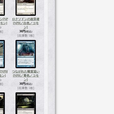
ン
[NP
ロクソドンの改宗者
モン]
[NPH／白色／コモ
ン]
)
30円
枚]
(税込)
[在庫数 1枚]
ズ
[NPH
つながれた喉首追い
モン]
[NPH／青色／コモ
ン]
)
30円
枚]
(税込)
[在庫数 1枚]