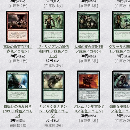
30円
30円
30円
30円
(税込)
(税込)
(税込)
(税込
[在庫数 2枚]
[在庫数 4枚]
[在庫数 1枚]
[在庫数 1
電位の負荷
[NPH／
ヴィリジアンの背信
大槌の接合者
[NPH
グリッサの嘲
赤色／コモン]
者
[NPH／緑色／コ
／緑色／コモン]
H／緑色／コ
30円
モン]
30円
30円
(税込)
(税込)
(税込
30円
[在庫数 1枚]
[在庫数 3枚]
[在庫数 2
(税込)
[在庫数 2枚]
血吸いの噛み付き
とどろくタナドン
グレムリン地雷
[NP
強欲な魂喰
[NPH／緑色／コモ
[NPH／緑色／コモ
H／茶色／コモン]
／茶色／コ
ン]
ン]
30円
30円
(税込)
(税込
30円
30円
[在庫数 4枚]
[在庫数 2
(税込)
(税込)
[在庫数 1枚]
[在庫数 2枚]