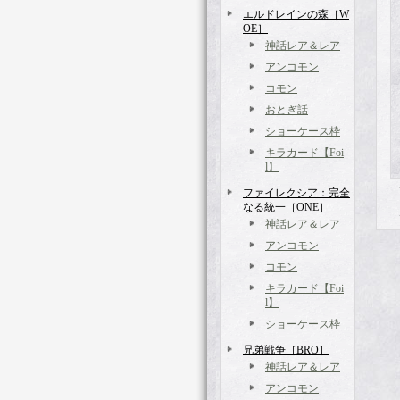
エルドレインの森［W
OE］
神話レア＆レア
アンコモン
コモン
おとぎ話
ショーケース枠
キラカード【Foi
l】
ファイレクシア：完全
なる統一［ONE］
神話レア＆レア
アンコモン
コモン
キラカード【Foi
l】
ショーケース枠
兄弟戦争［BRO］
神話レア＆レア
アンコモン