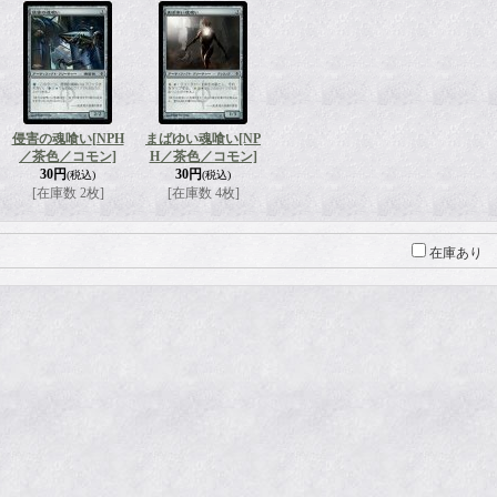
侵害の魂喰い
[NPH
まばゆい魂喰い
[NP
／茶色／コモン]
H／茶色／コモン]
30円
30円
(税込)
(税込)
[在庫数 2枚]
[在庫数 4枚]
在庫あり