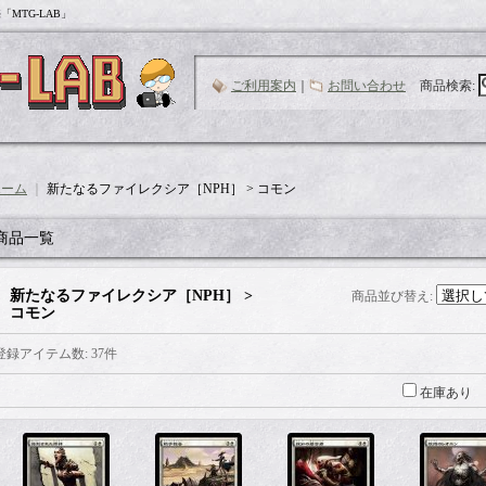
MTG-LAB」
ご利用案内
｜
お問い合わせ
商品検索
:
ホーム
｜
新たなるファイレクシア［NPH］ > コモン
商品一覧
新たなるファイレクシア［NPH］ >
商品並び替え
:
コモン
登録アイテム数
:
37件
在庫あり