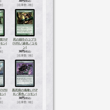
30円
)
(税込)
枚]
[在庫数 2枚]
笑
[NP
死の頭巾のコブラ
モン]
[NPH／緑色／コモ
ン]
)
30円
枚]
(税込)
[在庫数 1枚]
い
[NPH
黒死病の魂喰い
[NP
モン]
H／茶色／コモン]
30円
)
(税込)
枚]
[在庫数 3枚]