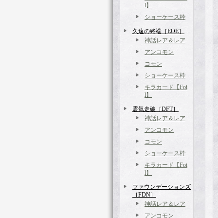
l】
ショーケース枠
久遠の終端［EOE］
神話レア＆レア
アンコモン
コモン
ショーケース枠
キラカード【Foi
l】
霊気走破［DFT］
神話レア＆レア
アンコモン
コモン
ショーケース枠
キラカード【Foi
l】
ファウンデーションズ
［FDN］
神話レア＆レア
アンコモン