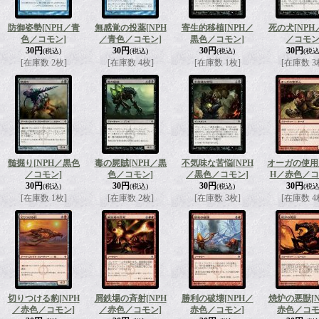
防御姿勢
[NPH／青
無感覚の投薬
[NPH
寄生的移植
[NPH／
死の犬
[NP
色／コモン]
／青色／コモン]
黒色／コモン]
／コモン
30円
30円
30円
30円
(税込)
(税込)
(税込)
(税込
[在庫数 2枚]
[在庫数 4枚]
[在庫数 1枚]
[在庫数 3
髄掘り
[NPH／黒色
毒の屍賊
[NPH／黒
不気味な苦悩
[NPH
オーガの使用
／コモン]
色／コモン]
／黒色／コモン]
H／赤色／コ
30円
30円
30円
30円
(税込)
(税込)
(税込)
(税込
[在庫数 1枚]
[在庫数 2枚]
[在庫数 3枚]
[在庫数 4
切りつける豹
[NPH
屑鉄場の斉射
[NPH
勝利の破壊
[NPH／
焼炉の悪獣
[
／赤色／コモン]
／赤色／コモン]
赤色／コモン]
赤色／コモ