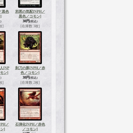
H／黒色
邪悪の気配
[NPH／
]
黒色／コモン]
30円
)
(税込)
枚]
[在庫数 3枚]
人
[NP
剃刀の豚
[NPH／赤
モン]
色／コモン]
30円
)
(税込)
枚]
[在庫数 2枚]
NPH／
石弾化
[NPH／赤色
ン]
／コモン]