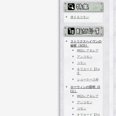
使えるコモン
ストリクスヘイヴンの
秘密［SOS］
神話レア＆レア
アンコモン
コモン
キラカード【Foi
l】
ショーケース枠
ローウィンの昏明［E
CL］
神話レア＆レア
アンコモン
コモン
キラカード【Foi