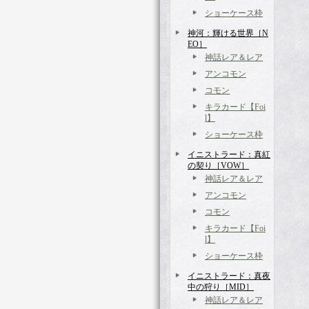
ショーケース枠
神河：輝ける世界［N
EO］
神話レア＆レア
アンコモン
コモン
キラカード【Foi
l】
ショーケース枠
イニストラード：真紅
の契り［VOW］
神話レア＆レア
アンコモン
コモン
キラカード【Foi
l】
ショーケース枠
イニストラード：真夜
中の狩り［MID］
神話レア＆レア