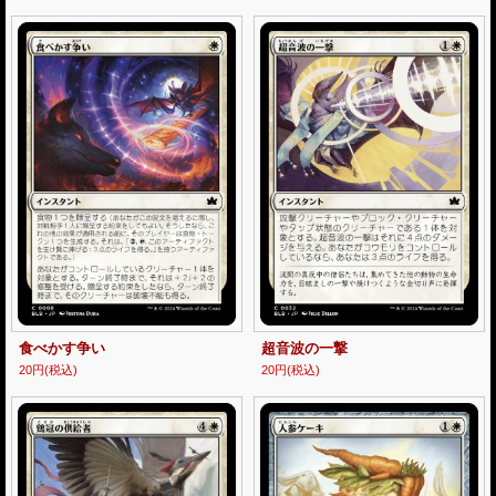
食べかす争い
超音波の一撃
20円
(税込)
20円
(税込)