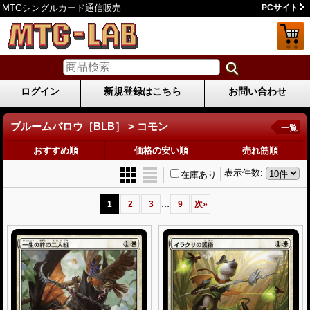
MTGシングルカード通信販売
PCサイト
ログイン
新規登録はこちら
お問い合わせ
ブルームバロウ［BLB］ > コモン
一覧
おすすめ順
価格の安い順
売れ筋順
表示件数
:
在庫あり
...
1
2
3
9
次
»