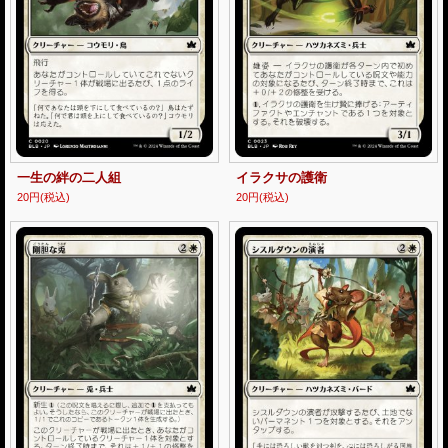
一生の絆の二人組
イラクサの護衛
20円
(税込)
20円
(税込)