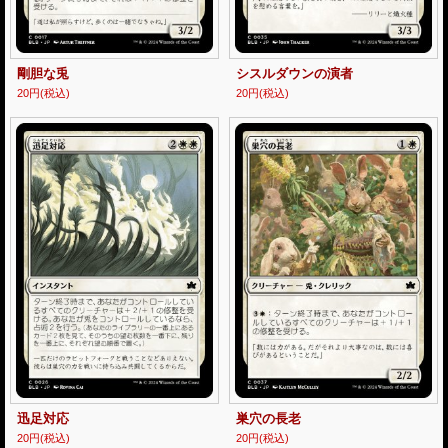
剛胆な兎
シスルダウンの演者
20円
(税込)
20円
(税込)
迅足対応
巣穴の長老
20円
(税込)
20円
(税込)