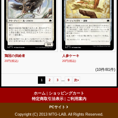
鶏冠の供給者
人参ケーキ
20円
(税込)
20円
(税込)
(10件/81件)
...
1
2
3
9
次
»
ホーム
|
ショッピングカート
特定商取引法表示
|
ご利用案内
PCサイト
Copyright (C) 2013 MTG-LAB. All Rights Reserved.