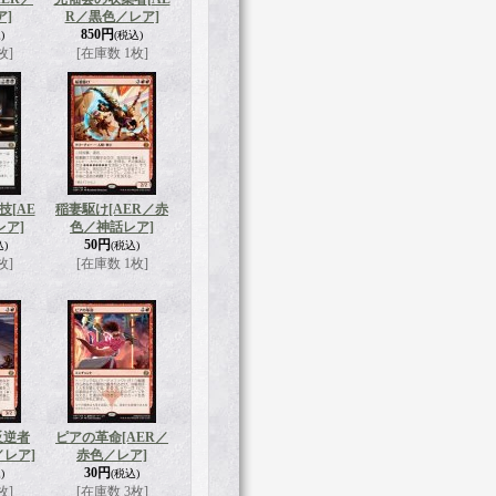
ア]
R／黒色／レア]
850円
)
(税込)
枚]
[在庫数 1枚]
技
[AE
稲妻駆け
[AER／赤
レア]
色／神話レア]
50円
込)
(税込)
枚]
[在庫数 1枚]
反逆者
ピアの革命
[AER／
／レア]
赤色／レア]
30円
)
(税込)
枚]
[在庫数 3枚]