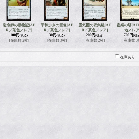
造命師の動物記
[AE
平和歩きの巨像
[AE
霊気圏の収集艇
[AE
産業の塔
[A
R／茶色／レア]
R／茶色／レア]
R／茶色／レア]
地／レア
100円
30円
200円
700円
(税込)
(税込)
(税込)
(税
[在庫数 2枚]
[在庫数 3枚]
[在庫数 2枚]
[在庫数 3
在庫あり