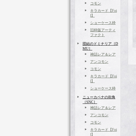
コモン
キラカード【Foi
l】
ショーケース枠
旧枠版アーティ
ファクト
団結のドミナリア［D
MU］
神話レア＆レア
アンコモン
コモン
キラカード【Foi
l】
ショーケース枠
ニューカペナの街角
［SNC］
神話レア＆レア
アンコモン
コモン
キラカード【Foi
l】