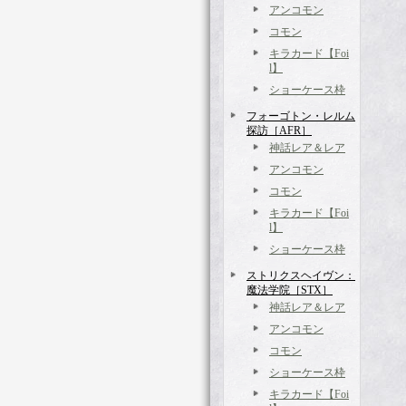
アンコモン
コモン
キラカード【Foi
l】
ショーケース枠
フォーゴトン・レルム
探訪［AFR］
神話レア＆レア
アンコモン
コモン
キラカード【Foi
l】
ショーケース枠
ストリクスヘイヴン：
魔法学院［STX］
神話レア＆レア
アンコモン
コモン
ショーケース枠
キラカード【Foi