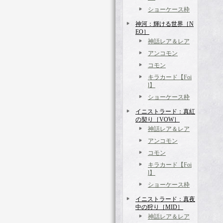
ショーケース枠
神河：輝ける世界［N
EO］
神話レア＆レア
アンコモン
コモン
キラカード【Foi
l】
ショーケース枠
イニストラード：真紅
の契り［VOW］
神話レア＆レア
アンコモン
コモン
キラカード【Foi
l】
ショーケース枠
イニストラード：真夜
中の狩り［MID］
神話レア＆レア