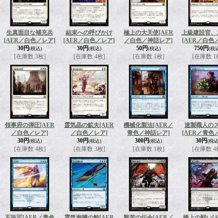
生真面目な補充兵
結束への呼びかけ
極上の大天使
[AER
上級建設官、
[AER／白色／レア]
[AER／白色／レア]
／白色／神話レア]
[AER／白色
30円
30円
50円
750円
(税込)
(税込)
(税込)
(税
[在庫数 3枚]
[在庫数 4枚]
[在庫数 1枚]
[在庫数 1
領事府の弾圧
[AER
霊気晶の鉱夫
[AER
機械化製法
[AER／
速製職人の
／白色／レア]
／白色／レア]
青色／神話レア]
[AER／青色
30円
30円
300円
30円
(税込)
(税込)
(税込)
(税込
[在庫数 4枚]
[在庫数 3枚]
[在庫数 1枚]
[在庫数 4
不許可
[AER／青色
霊気海嘯の鯨
[AER
艱苦の伝令
[AER／
橋上の戦い
[