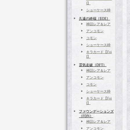
l】
ショーケース枠
久遠の終端［EOE］
神話レア＆レア
アンコモン
コモン
ショーケース枠
キラカード【Foi
l】
霊気走破［DFT］
神話レア＆レア
アンコモン
コモン
ショーケース枠
キラカード【Foi
l】
ファウンデーションズ
［FDN］
神話レア＆レア
アンコモン