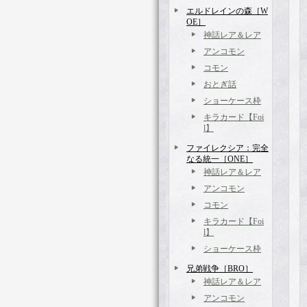
エルドレインの森［W
OE］
神話レア＆レア
アンコモン
コモン
おとぎ話
ショーケース枠
キラカード【Foi
l】
ファイレクシア：完全
なる統一［ONE］
神話レア＆レア
アンコモン
コモン
キラカード【Foi
l】
ショーケース枠
兄弟戦争［BRO］
神話レア＆レア
アンコモン