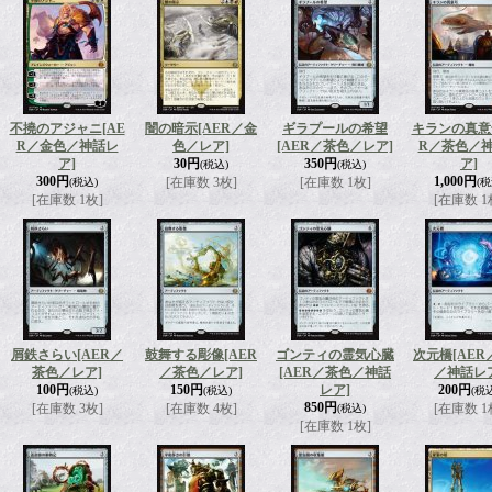
不撓のアジャニ
[AE
闇の暗示
[AER／金
ギラプールの希望
キランの真意
R／金色／神話レ
色／レア]
[AER／茶色／レア]
R／茶色／
ア]
30円
350円
ア]
(税込)
(税込)
300円
1,000円
[在庫数 3枚]
[在庫数 1枚]
(税込)
(税
[在庫数 1枚]
[在庫数 1
屑鉄さらい
[AER／
鼓舞する彫像
[AER
ゴンティの霊気心臓
次元橋
[AE
茶色／レア]
／茶色／レア]
[AER／茶色／神話
／神話レ
100円
150円
レア]
200円
(税込)
(税込)
(税
850円
[在庫数 3枚]
[在庫数 4枚]
[在庫数 1
(税込)
[在庫数 1枚]