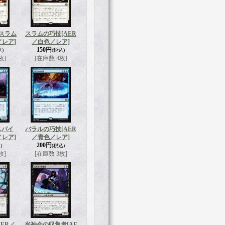
スラム
スラムの巧技
[AER
／レア]
／白色／レア]
150円
込)
(税込)
枚]
[在庫数 4枚]
スパイ
バラルの巧技
[AER
／レア]
／青色／レア]
200円
)
(税込)
枚]
[在庫数 3枚]
AER／
光袖会の収集者
[AE