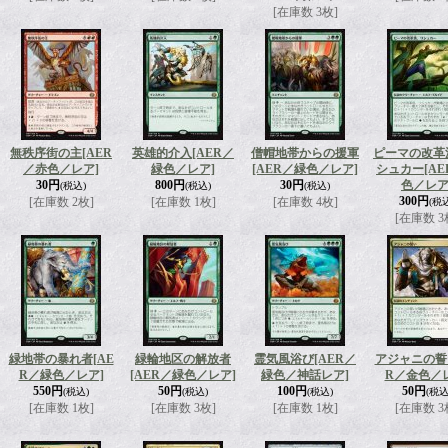
[在庫数 3枚]
無秩序街の主
[AER
英雄的介入
[AER／
僧帽地帯からの援軍
ピーマの改革
／赤色／レア]
緑色／レア]
[AER／緑色／レア]
シュカー
[A
30円
800円
30円
色／レア
(税込)
(税込)
(税込)
300円
[在庫数 2枚]
[在庫数 1枚]
[在庫数 4枚]
(税
[在庫数 3
緑地帯の暴れ者
[AE
緑輪地区の解放者
霊気風浴び
[AER／
アジャニの誓
R／緑色／レア]
[AER／緑色／レア]
緑色／神話レア]
R／金色／
550円
50円
100円
50円
(税込)
(税込)
(税込)
(税込
[在庫数 1枚]
[在庫数 3枚]
[在庫数 1枚]
[在庫数 3