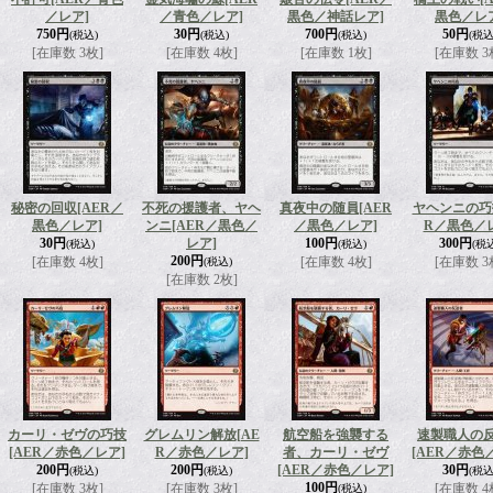
／レア]
／青色／レア]
黒色／神話レア]
黒色／レ
750円
30円
700円
50円
(税込)
(税込)
(税込)
(税込
[在庫数 3枚]
[在庫数 4枚]
[在庫数 1枚]
[在庫数 3
秘密の回収
[AER／
不死の援護者、ヤヘ
真夜中の随員
[AER
ヤヘンニの巧
黒色／レア]
ンニ
[AER／黒色／
／黒色／レア]
R／黒色／
30円
レア]
100円
300円
(税込)
(税込)
(税
200円
[在庫数 4枚]
[在庫数 4枚]
[在庫数 3
(税込)
[在庫数 2枚]
カーリ・ゼヴの巧技
グレムリン解放
[AE
航空船を強襲する
速製職人の
[AER／赤色／レア]
R／赤色／レア]
者、カーリ・ゼヴ
[AER／赤色
200円
200円
[AER／赤色／レア]
30円
(税込)
(税込)
(税込
100円
[在庫数 3枚]
[在庫数 3枚]
[在庫数 4
(税込)