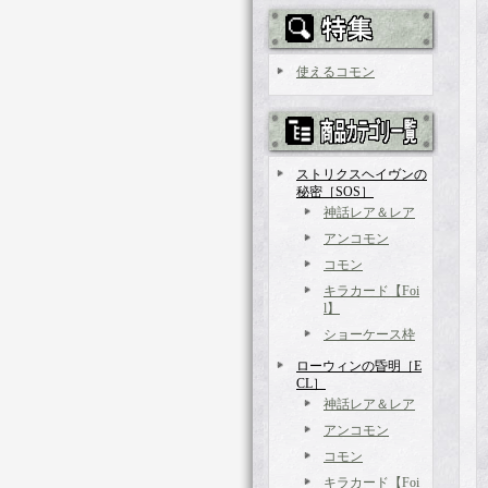
使えるコモン
ストリクスヘイヴンの
秘密［SOS］
神話レア＆レア
アンコモン
コモン
キラカード【Foi
l】
ショーケース枠
ローウィンの昏明［E
CL］
神話レア＆レア
アンコモン
コモン
キラカード【Foi