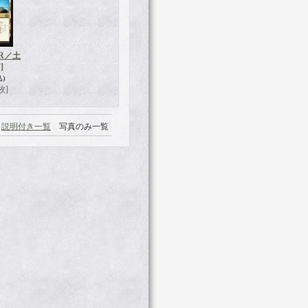
ER／土
]
込)
枚]
説明付き一覧
写真のみ一覧