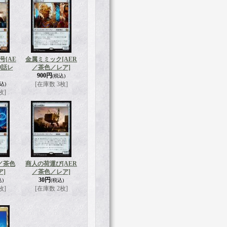
号
[AE
金属ミミック
[AER
神話レ
／茶色／レア]
900円
(税込)
[在庫数 3枚]
込)
枚]
R／茶色
商人の荷運び
[AER
ア]
／茶色／レア]
30円
込)
(税込)
枚]
[在庫数 2枚]