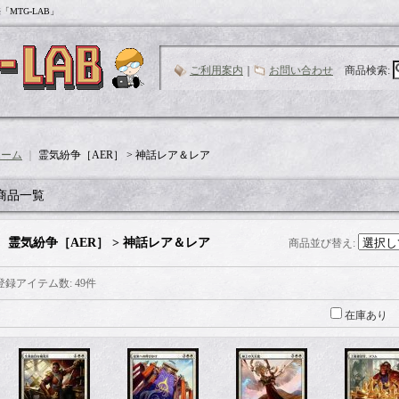
MTG-LAB」
ご利用案内
｜
お問い合わせ
商品検索
:
ホーム
｜
霊気紛争［AER］ > 神話レア＆レア
商品一覧
霊気紛争［AER］ > 神話レア＆レア
商品並び替え
:
登録アイテム数
:
49件
在庫あり