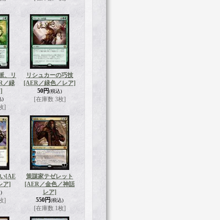
派、リ
リシュカーの巧技
ER／緑
[AER／緑色／レア]
]
50円
(税込)
[在庫数 3枚]
込)
枚]
い
[AE
策謀家テゼレット
レア]
[AER／金色／神話
レア]
)
550円
枚]
(税込)
[在庫数 1枚]