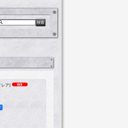
／レア
]
ア