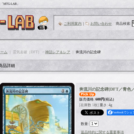
MTG-LAB」
ご利用案内
｜
お問い合わせ
商品検索
:
ホーム
｜ 霊気走破［DFT］ >
神話レア＆レア
｜
奔流川の記念碑
商品詳細
奔流川の記念碑
[
DFT／青色
販売価格
:
600円
(税込)
[在庫数 1枚]
重さ
:
4g
Facebookでシェ
数量
:
返品特約に関する重要事項