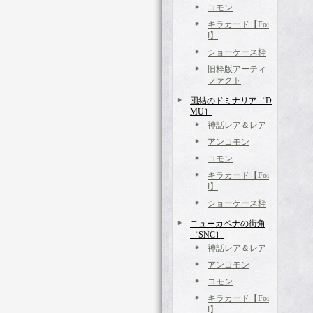
コモン
キラカード【Foi
l】
ショーケース枠
旧枠版アーティ
ファクト
団結のドミナリア［D
MU］
神話レア＆レア
アンコモン
コモン
キラカード【Foi
l】
ショーケース枠
ニューカペナの街角
［SNC］
神話レア＆レア
アンコモン
コモン
キラカード【Foi
l】