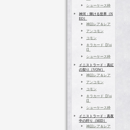
ショーケース枠
神河：輝ける世界［N
EO］
神話レア＆レア
アンコモン
コモン
キラカード【Foi
l】
ショーケース枠
イニストラード：真紅
の契り［VOW］
神話レア＆レア
アンコモン
コモン
キラカード【Foi
l】
ショーケース枠
イニストラード：真夜
中の狩り［MID］
神話レア＆レア