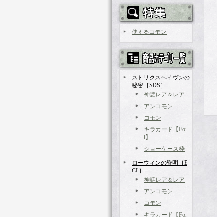
使えるコモン
ストリクスヘイヴンの
秘密［SOS］
神話レア＆レア
アンコモン
コモン
キラカード【Foi
l】
ショーケース枠
ローウィンの昏明［E
CL］
神話レア＆レア
アンコモン
コモン
キラカード【Foi