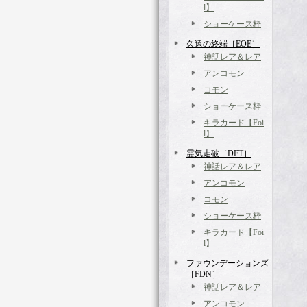
l】
ショーケース枠
久遠の終端［EOE］
神話レア＆レア
アンコモン
コモン
ショーケース枠
キラカード【Foi
l】
霊気走破［DFT］
神話レア＆レア
アンコモン
コモン
ショーケース枠
キラカード【Foi
l】
ファウンデーションズ
［FDN］
神話レア＆レア
アンコモン