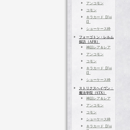
アンコモン
コモン
キラカード【Foi
l】
ショーケース枠
フォーゴトン・レルム
探訪［AFR］
神話レア＆レア
アンコモン
コモン
キラカード【Foi
l】
ショーケース枠
ストリクスヘイヴン：
魔法学院［STX］
神話レア＆レア
アンコモン
コモン
ショーケース枠
キラカード【Foi