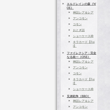
エルドレインの森［W
OE］
神話レア＆レア
アンコモン
コモン
おとぎ話
ショーケース枠
キラカード【Foi
l】
ファイレクシア：完全
なる統一［ONE］
神話レア＆レア
アンコモン
コモン
キラカード【Foi
l】
ショーケース枠
兄弟戦争［BRO］
神話レア＆レア
アンコモン