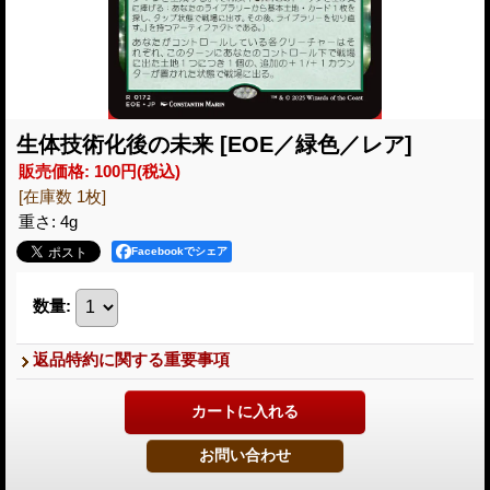
生体技術化後の未来
[EOE／緑色／レア]
販売価格
:
100円
(税込)
[在庫数 1枚]
重さ
:
4g
Facebookでシェア
数量
:
返品特約に関する重要事項