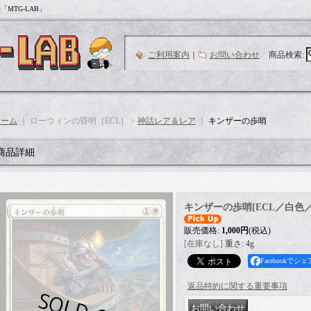
MTG-LAB」
ご利用案内
｜
お問い合わせ
商品検索
:
ホーム
｜ ローウィンの昏明［ECL］ >
神話レア＆レア
｜
キンザーの歩哨
商品詳細
キンザーの歩哨
[
ECL／白色
販売価格
:
1,000円
(税込)
[在庫なし]
重さ
:
4g
Facebookでシェ
返品特約に関する重要事項