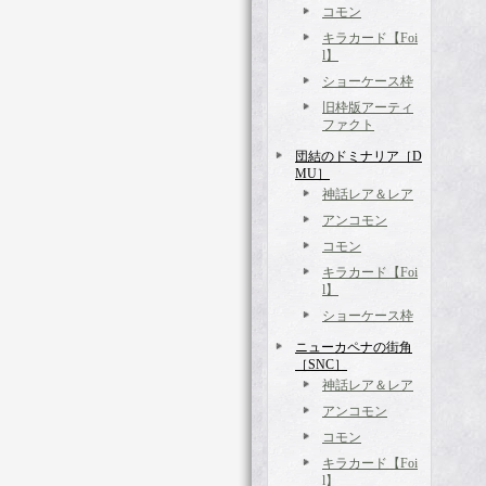
コモン
キラカード【Foi
l】
ショーケース枠
旧枠版アーティ
ファクト
団結のドミナリア［D
MU］
神話レア＆レア
アンコモン
コモン
キラカード【Foi
l】
ショーケース枠
ニューカペナの街角
［SNC］
神話レア＆レア
アンコモン
コモン
キラカード【Foi
l】