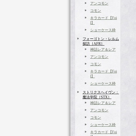
アンコモン
コモン
キラカード【Foi
l】
ショーケース枠
フォーゴトン・レルム
探訪［AFR］
神話レア＆レア
アンコモン
コモン
キラカード【Foi
l】
ショーケース枠
ストリクスヘイヴン：
魔法学院［STX］
神話レア＆レア
アンコモン
コモン
ショーケース枠
キラカード【Foi