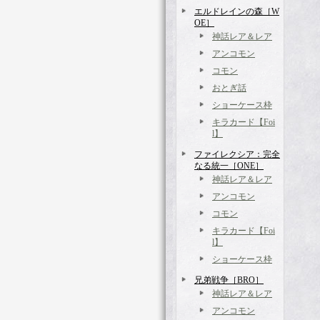
エルドレインの森［W
OE］
神話レア＆レア
アンコモン
コモン
おとぎ話
ショーケース枠
キラカード【Foi
l】
ファイレクシア：完全
なる統一［ONE］
神話レア＆レア
アンコモン
コモン
キラカード【Foi
l】
ショーケース枠
兄弟戦争［BRO］
神話レア＆レア
アンコモン