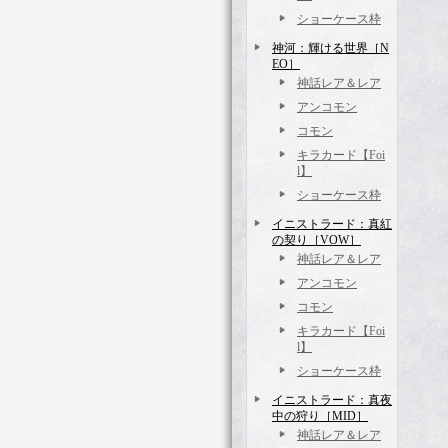
ショーケース枠
神河：輝ける世界［N
EO］
神話レア＆レア
アンコモン
コモン
キラカード【Foi
l】
ショーケース枠
イニストラード：真紅
の契り［VOW］
神話レア＆レア
アンコモン
コモン
キラカード【Foi
l】
ショーケース枠
イニストラード：真夜
中の狩り［MID］
神話レア＆レア