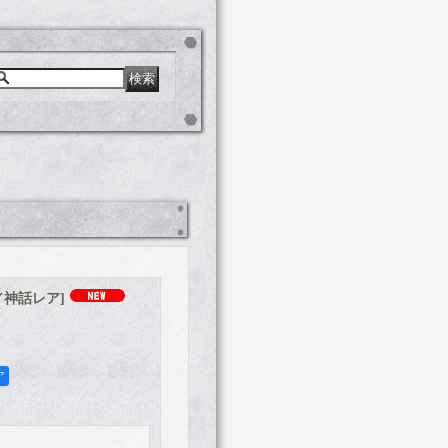
／神話レア
]
ア