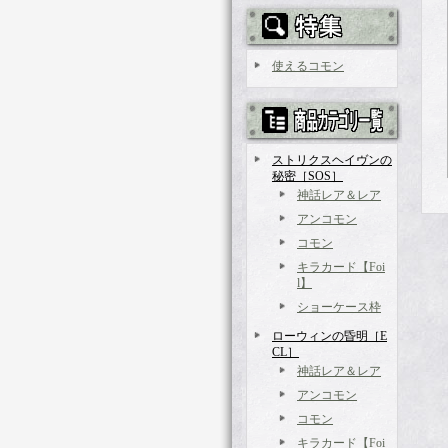
使えるコモン
ストリクスヘイヴンの
秘密［SOS］
神話レア＆レア
アンコモン
コモン
キラカード【Foi
l】
ショーケース枠
ローウィンの昏明［E
CL］
神話レア＆レア
アンコモン
コモン
キラカード【Foi