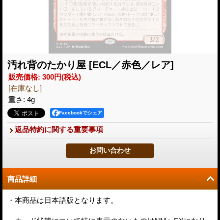
汚れ背のたかり屋
[ECL／赤色／レア]
販売価格
:
300円
(税込)
[在庫なし]
重さ
:
4g
Facebookでシェア
返品特約に関する重要事項
商品詳細
・本商品は日本語版となります。