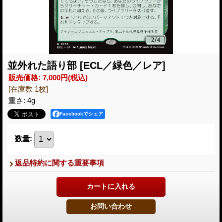
並外れた語り部
[ECL／緑色／レア]
販売価格
:
7,000円
(税込)
[在庫数 1枚]
重さ
:
4g
Facebookでシェア
数量
:
返品特約に関する重要事項